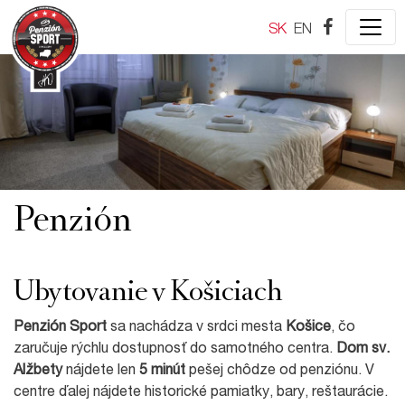
SK
EN
Penzión
Ubytovanie v Košiciach
Penzión Sport
sa nachádza v srdci mesta
Košice
, čo
zaručuje rýchlu dostupnosť do samotného centra.
Dom sv.
Alžbety
nájdete len
5 minút
pešej chôdze od penziónu. V
centre ďalej nájdete historické pamiatky, bary, reštaurácie.